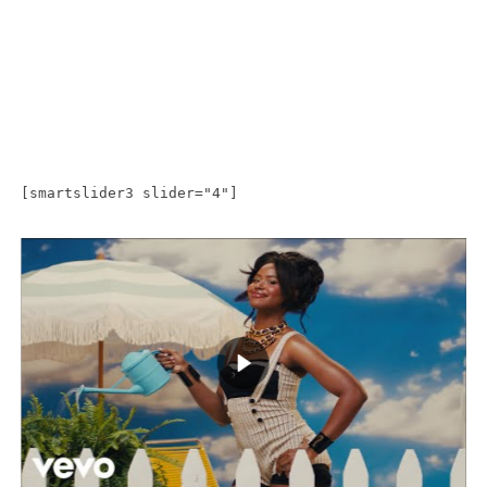
[smartslider3 slider="4"]