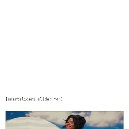
[smartslider3 slider="4"]