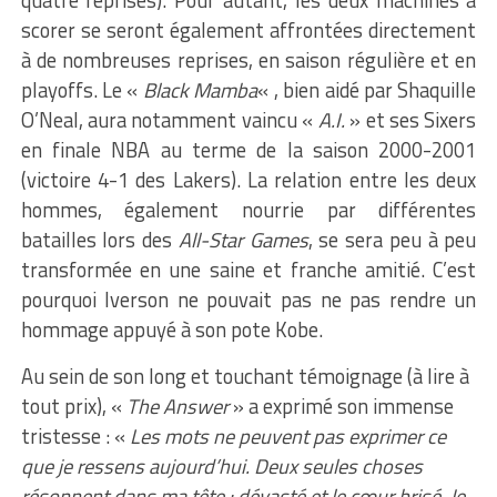
quatre reprises). Pour autant, les deux machines à
scorer se seront également affrontées directement
à de nombreuses reprises, en saison régulière et en
playoffs. Le «
Black Mamba
« , bien aidé par Shaquille
O’Neal, aura notamment vaincu «
A.I.
» et ses Sixers
en finale NBA au terme de la saison 2000-2001
(victoire 4-1 des Lakers). La relation entre les deux
hommes, également nourrie par différentes
batailles lors des
All-Star Games
, se sera peu à peu
transformée en une saine et franche amitié. C’est
pourquoi Iverson ne pouvait pas ne pas rendre un
hommage appuyé à son pote Kobe.
Au sein de son long et touchant témoignage (à lire à
tout prix), «
The Answer
» a exprimé son immense
tristesse : «
Les mots ne peuvent pas exprimer ce
que je ressens aujourd’hui. Deux seules choses
résonnent dans ma tête : dévasté et le cœur brisé. Je