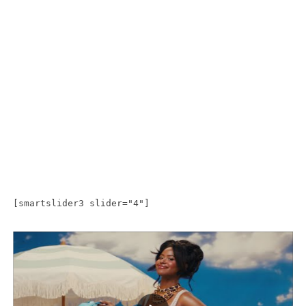
[smartslider3 slider="4"]