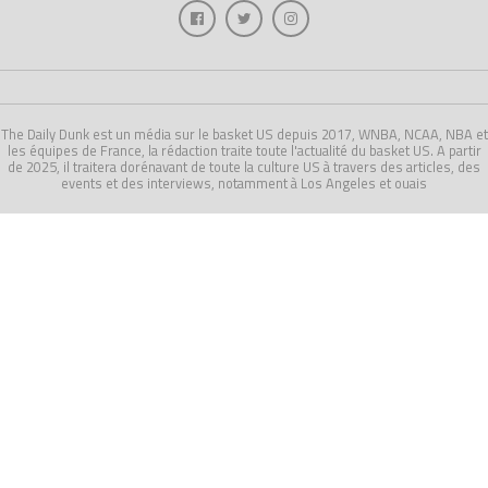
The Daily Dunk est un média sur le basket US depuis 2017, WNBA, NCAA, NBA et
les équipes de France, la rédaction traite toute l'actualité du basket US. A partir
de 2025, il traitera dorénavant de toute la culture US à travers des articles, des
events et des interviews, notamment à Los Angeles et ouais