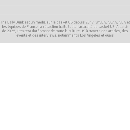
The Daily Dunk est un média sur le basket US depuis 2017, WNBA, NCAA, NBA et
les équipes de France, la rédaction traite toute l'actualité du basket US. A partir
de 2025, il traitera dorénavant de toute la culture US à travers des articles, des
events et des interviews, notamment à Los Angeles et ouais