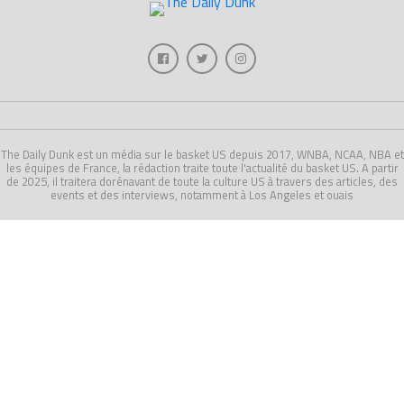
The Daily Dunk est un média sur le basket US depuis 2017, WNBA, NCAA, NBA et
les équipes de France, la rédaction traite toute l'actualité du basket US. A partir
de 2025, il traitera dorénavant de toute la culture US à travers des articles, des
events et des interviews, notamment à Los Angeles et ouais