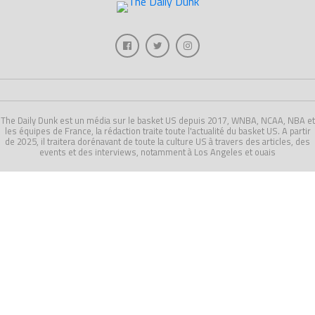
The Daily Dunk est un média sur le basket US depuis 2017, WNBA, NCAA, NBA et
les équipes de France, la rédaction traite toute l'actualité du basket US. A partir
de 2025, il traitera dorénavant de toute la culture US à travers des articles, des
events et des interviews, notamment à Los Angeles et ouais