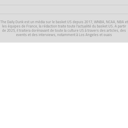
The Daily Dunk est un média sur le basket US depuis 2017, WNBA, NCAA, NBA et
les équipes de France, la rédaction traite toute l'actualité du basket US. A partir
de 2025, il traitera dorénavant de toute la culture US à travers des articles, des
events et des interviews, notamment à Los Angeles et ouais