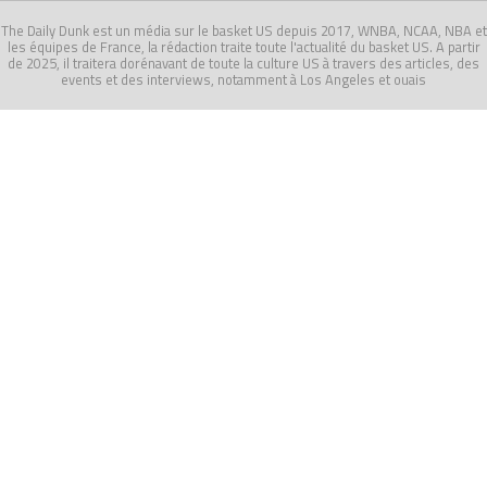
The Daily Dunk est un média sur le basket US depuis 2017, WNBA, NCAA, NBA et
les équipes de France, la rédaction traite toute l'actualité du basket US. A partir
de 2025, il traitera dorénavant de toute la culture US à travers des articles, des
events et des interviews, notamment à Los Angeles et ouais