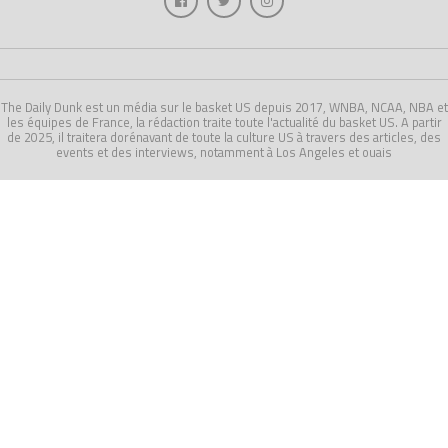
The Daily Dunk est un média sur le basket US depuis 2017, WNBA, NCAA, NBA et
les équipes de France, la rédaction traite toute l'actualité du basket US. A partir
de 2025, il traitera dorénavant de toute la culture US à travers des articles, des
events et des interviews, notamment à Los Angeles et ouais