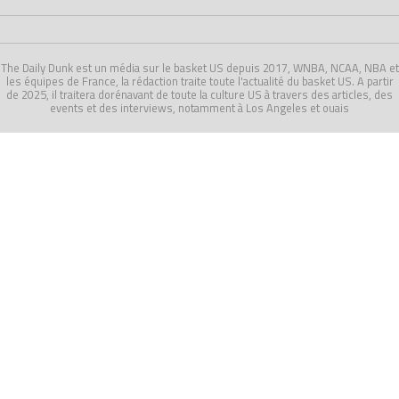
The Daily Dunk est un média sur le basket US depuis 2017, WNBA, NCAA, NBA et
les équipes de France, la rédaction traite toute l'actualité du basket US. A partir
de 2025, il traitera dorénavant de toute la culture US à travers des articles, des
events et des interviews, notamment à Los Angeles et ouais