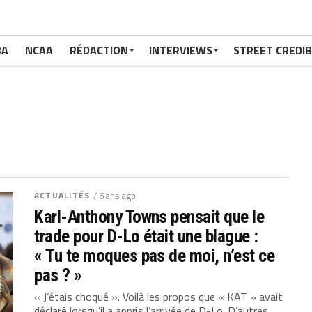
BA
NCAA
RÉDACTION
INTERVIEWS
STREET CREDIB
ACTUALITÉS
/ 6 ans ago
Karl-Anthony Towns pensait que le
trade pour D-Lo était une blague :
« Tu te moques pas de moi, n’est ce
pas ? »
« J’étais choqué ». Voilà les propos que « KAT » avait
déclaré lorsqu’il a appris l’arrivée de D-Lo. D’autres