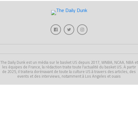
The Daily Dunk est un média sur le basket US depuis 2017, WNBA, NCAA, NBA et
les équipes de France, la rédaction traite toute l'actualité du basket US. A partir
de 2025, il traitera dorénavant de toute la culture US à travers des articles, des
events et des interviews, notamment à Los Angeles et ouais