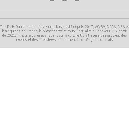
The Daily Dunk est un média sur le basket US depuis 2017, WNBA, NCAA, NBA et
les équipes de France, la rédaction traite toute l'actualité du basket US. A partir
de 2025, il traitera dorénavant de toute la culture US à travers des articles, des
events et des interviews, notamment à Los Angeles et ouais