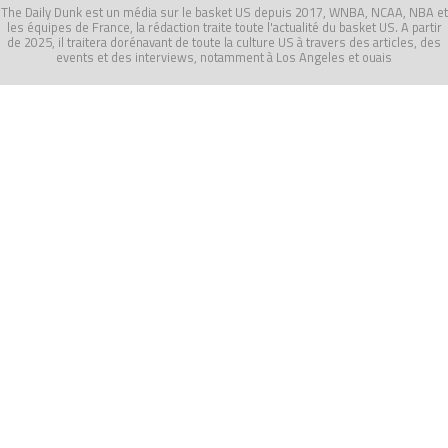
The Daily Dunk est un média sur le basket US depuis 2017, WNBA, NCAA, NBA et
les équipes de France, la rédaction traite toute l'actualité du basket US. A partir
de 2025, il traitera dorénavant de toute la culture US à travers des articles, des
events et des interviews, notamment à Los Angeles et ouais