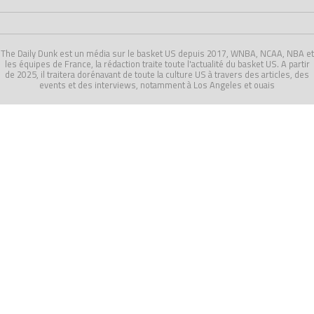
The Daily Dunk est un média sur le basket US depuis 2017, WNBA, NCAA, NBA et
les équipes de France, la rédaction traite toute l'actualité du basket US. A partir
de 2025, il traitera dorénavant de toute la culture US à travers des articles, des
events et des interviews, notamment à Los Angeles et ouais