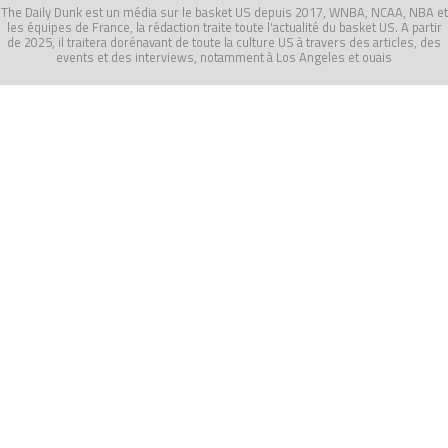
The Daily Dunk est un média sur le basket US depuis 2017, WNBA, NCAA, NBA et
les équipes de France, la rédaction traite toute l'actualité du basket US. A partir
de 2025, il traitera dorénavant de toute la culture US à travers des articles, des
events et des interviews, notamment à Los Angeles et ouais