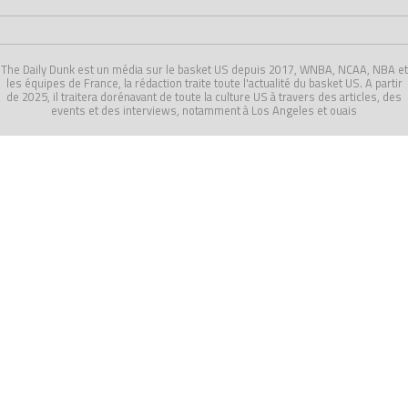
The Daily Dunk est un média sur le basket US depuis 2017, WNBA, NCAA, NBA et
les équipes de France, la rédaction traite toute l'actualité du basket US. A partir
de 2025, il traitera dorénavant de toute la culture US à travers des articles, des
events et des interviews, notamment à Los Angeles et ouais