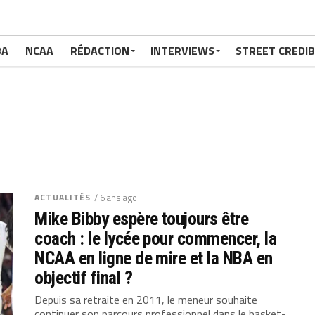
BA
NCAA
RÉDACTION
INTERVIEWS
STREET CREDIB
ACTUALITÉS
/ 6 ans ago
Mike Bibby espère toujours être
coach : le lycée pour commencer, la
NCAA en ligne de mire et la NBA en
objectif final ?
Depuis sa retraite en 2011, le meneur souhaite
continuer son parcours professionnel dans le basket-