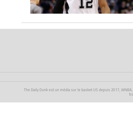
The Daily Dunk est un média sur le basket US depuis 2017, WNBA, NCA
tr