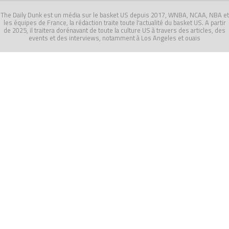
The Daily Dunk est un média sur le basket US depuis 2017, WNBA, NCAA, NBA et
les équipes de France, la rédaction traite toute l'actualité du basket US. A partir
de 2025, il traitera dorénavant de toute la culture US à travers des articles, des
events et des interviews, notamment à Los Angeles et ouais