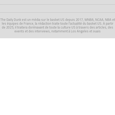
The Daily Dunk est un média sur le basket US depuis 2017, WNBA, NCAA, NBA et
les équipes de France, la rédaction traite toute l'actualité du basket US. A partir
de 2025, il traitera dorénavant de toute la culture US à travers des articles, des
events et des interviews, notamment à Los Angeles et ouais