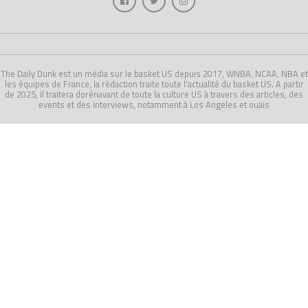
The Daily Dunk est un média sur le basket US depuis 2017, WNBA, NCAA, NBA et
les équipes de France, la rédaction traite toute l'actualité du basket US. A partir
de 2025, il traitera dorénavant de toute la culture US à travers des articles, des
events et des interviews, notamment à Los Angeles et ouais