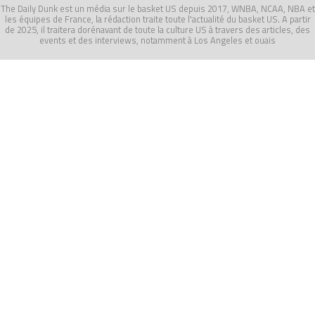
The Daily Dunk est un média sur le basket US depuis 2017, WNBA, NCAA, NBA et
les équipes de France, la rédaction traite toute l'actualité du basket US. A partir
de 2025, il traitera dorénavant de toute la culture US à travers des articles, des
events et des interviews, notamment à Los Angeles et ouais