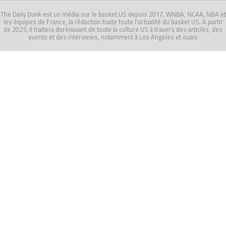
The Daily Dunk est un média sur le basket US depuis 2017, WNBA, NCAA, NBA et
les équipes de France, la rédaction traite toute l'actualité du basket US. A partir
de 2025, il traitera dorénavant de toute la culture US à travers des articles, des
events et des interviews, notamment à Los Angeles et ouais