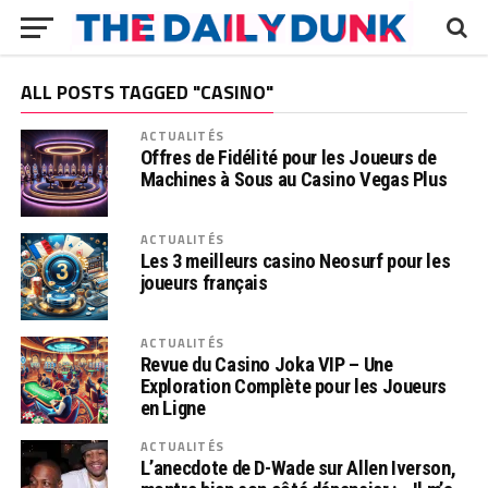
ALL POSTS TAGGED "CASINO"
ACTUALITÉS
Offres de Fidélité pour les Joueurs de
Machines à Sous au Casino Vegas Plus
ACTUALITÉS
Les 3 meilleurs casino Neosurf pour les
joueurs français
ACTUALITÉS
Revue du Casino Joka VIP – Une
Exploration Complète pour les Joueurs
en Ligne
ACTUALITÉS
L’anecdote de D-Wade sur Allen Iverson,