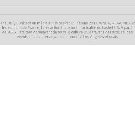
The Daily Dunk est un média sur le basket US depuis 2017, WNBA, NCAA, NBA et
les équipes de France, la rédaction traite toute l'actualité du basket US. A partir
de 2025, il traitera dorénavant de toute la culture US à travers des articles, des
events et des interviews, notamment à Los Angeles et ouais