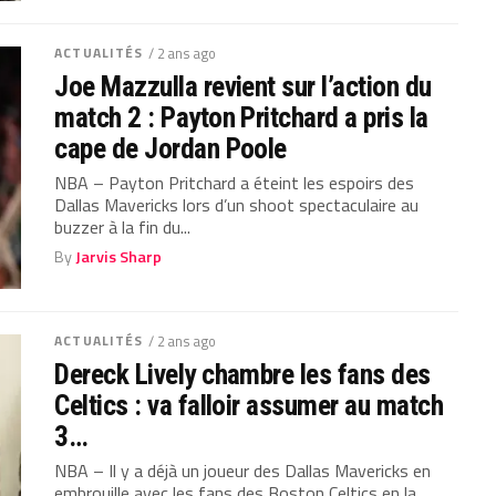
ACTUALITÉS
/ 2 ans ago
Joe Mazzulla revient sur l’action du
match 2 : Payton Pritchard a pris la
cape de Jordan Poole
NBA – Payton Pritchard a éteint les espoirs des
Dallas Mavericks lors d’un shoot spectaculaire au
buzzer à la fin du...
By
Jarvis Sharp
ACTUALITÉS
/ 2 ans ago
Dereck Lively chambre les fans des
Celtics : va falloir assumer au match
3…
NBA – Il y a déjà un joueur des Dallas Mavericks en
embrouille avec les fans des Boston Celtics en la...