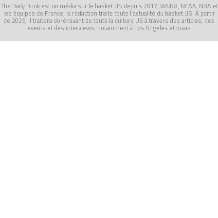
The Daily Dunk est un média sur le basket US depuis 2017, WNBA, NCAA, NBA et
les équipes de France, la rédaction traite toute l'actualité du basket US. A partir
de 2025, il traitera dorénavant de toute la culture US à travers des articles, des
events et des interviews, notamment à Los Angeles et ouais