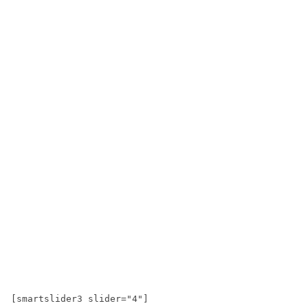
[smartslider3 slider="4"]