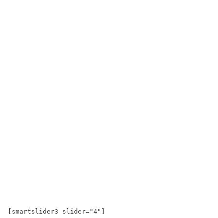
[smartslider3 slider="4"]