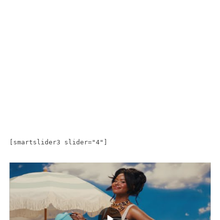
[smartslider3 slider="4"]