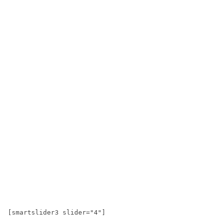
[smartslider3 slider="4"]