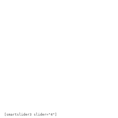
[smartslider3 slider="4"]