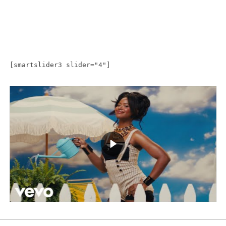
[smartslider3 slider="4"]