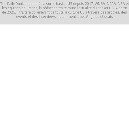
The Daily Dunk est un média sur le basket US depuis 2017, WNBA, NCAA, NBA et
les équipes de France, la rédaction traite toute l'actualité du basket US. A partir
de 2025, il traitera dorénavant de toute la culture US à travers des articles, des
events et des interviews, notamment à Los Angeles et ouais