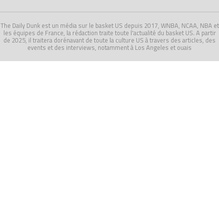
The Daily Dunk est un média sur le basket US depuis 2017, WNBA, NCAA, NBA et
les équipes de France, la rédaction traite toute l'actualité du basket US. A partir
de 2025, il traitera dorénavant de toute la culture US à travers des articles, des
events et des interviews, notamment à Los Angeles et ouais