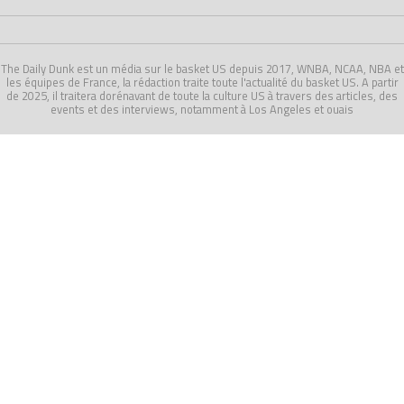
The Daily Dunk est un média sur le basket US depuis 2017, WNBA, NCAA, NBA et
les équipes de France, la rédaction traite toute l'actualité du basket US. A partir
de 2025, il traitera dorénavant de toute la culture US à travers des articles, des
events et des interviews, notamment à Los Angeles et ouais