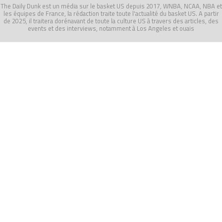
The Daily Dunk est un média sur le basket US depuis 2017, WNBA, NCAA, NBA et
les équipes de France, la rédaction traite toute l'actualité du basket US. A partir
de 2025, il traitera dorénavant de toute la culture US à travers des articles, des
events et des interviews, notamment à Los Angeles et ouais