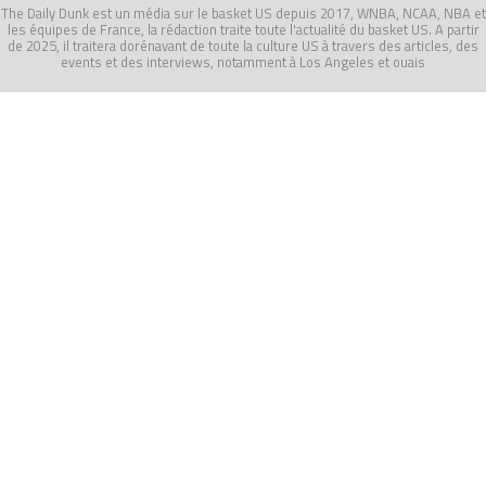
The Daily Dunk est un média sur le basket US depuis 2017, WNBA, NCAA, NBA et
les équipes de France, la rédaction traite toute l'actualité du basket US. A partir
de 2025, il traitera dorénavant de toute la culture US à travers des articles, des
events et des interviews, notamment à Los Angeles et ouais