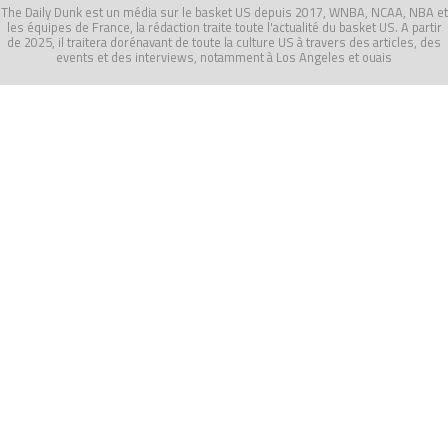
The Daily Dunk est un média sur le basket US depuis 2017, WNBA, NCAA, NBA et
les équipes de France, la rédaction traite toute l'actualité du basket US. A partir
de 2025, il traitera dorénavant de toute la culture US à travers des articles, des
events et des interviews, notamment à Los Angeles et ouais