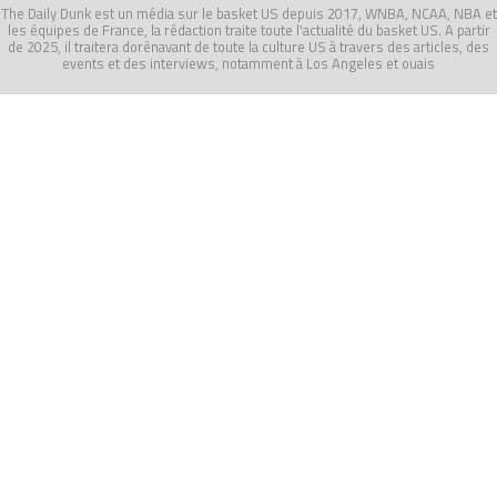
The Daily Dunk est un média sur le basket US depuis 2017, WNBA, NCAA, NBA et
les équipes de France, la rédaction traite toute l'actualité du basket US. A partir
de 2025, il traitera dorénavant de toute la culture US à travers des articles, des
events et des interviews, notamment à Los Angeles et ouais