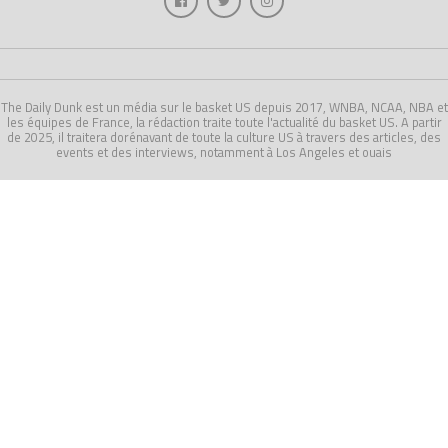
The Daily Dunk est un média sur le basket US depuis 2017, WNBA, NCAA, NBA et
les équipes de France, la rédaction traite toute l'actualité du basket US. A partir
de 2025, il traitera dorénavant de toute la culture US à travers des articles, des
events et des interviews, notamment à Los Angeles et ouais