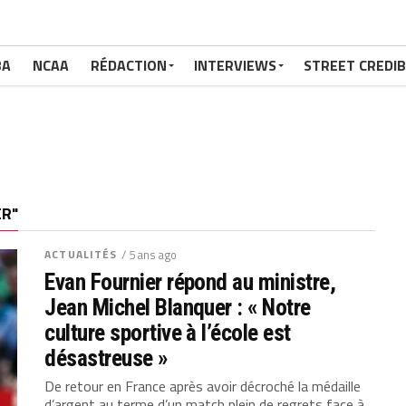
BA
NCAA
RÉDACTION
INTERVIEWS
STREET CREDIB
ER"
ACTUALITÉS
/ 5 ans ago
Evan Fournier répond au ministre,
Jean Michel Blanquer : « Notre
culture sportive à l’école est
désastreuse »
De retour en France après avoir décroché la médaille
d’argent au terme d’un match plein de regrets face à