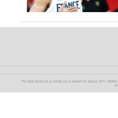
The Daily Dunk est un média sur le basket US depuis 2017, WNBA, NCA
tr