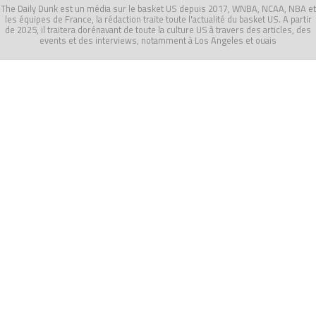
The Daily Dunk est un média sur le basket US depuis 2017, WNBA, NCAA, NBA et
les équipes de France, la rédaction traite toute l'actualité du basket US. A partir
de 2025, il traitera dorénavant de toute la culture US à travers des articles, des
events et des interviews, notamment à Los Angeles et ouais