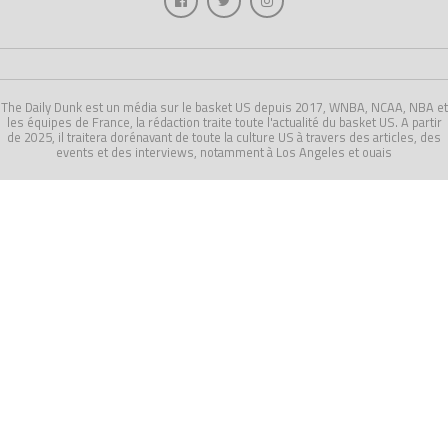
The Daily Dunk est un média sur le basket US depuis 2017, WNBA, NCAA, NBA et
les équipes de France, la rédaction traite toute l'actualité du basket US. A partir
de 2025, il traitera dorénavant de toute la culture US à travers des articles, des
events et des interviews, notamment à Los Angeles et ouais