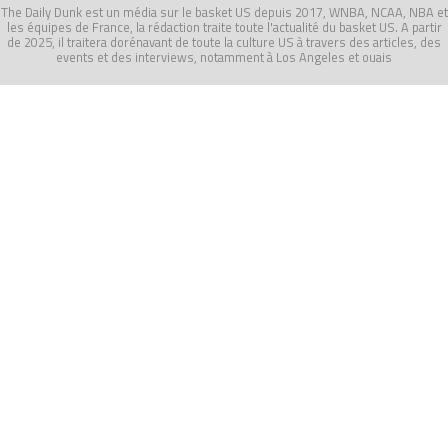
The Daily Dunk est un média sur le basket US depuis 2017, WNBA, NCAA, NBA et
les équipes de France, la rédaction traite toute l'actualité du basket US. A partir
de 2025, il traitera dorénavant de toute la culture US à travers des articles, des
events et des interviews, notamment à Los Angeles et ouais