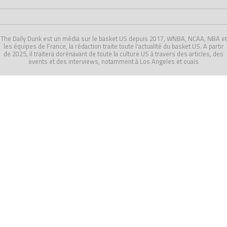
The Daily Dunk est un média sur le basket US depuis 2017, WNBA, NCAA, NBA et
les équipes de France, la rédaction traite toute l'actualité du basket US. A partir
de 2025, il traitera dorénavant de toute la culture US à travers des articles, des
events et des interviews, notamment à Los Angeles et ouais