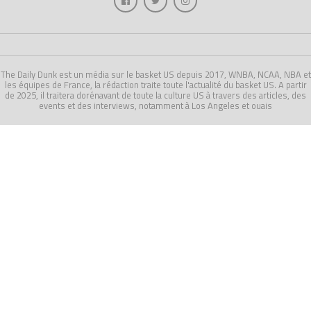
The Daily Dunk est un média sur le basket US depuis 2017, WNBA, NCAA, NBA et
les équipes de France, la rédaction traite toute l'actualité du basket US. A partir
de 2025, il traitera dorénavant de toute la culture US à travers des articles, des
events et des interviews, notamment à Los Angeles et ouais