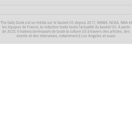
The Daily Dunk est un média sur le basket US depuis 2017, WNBA, NCAA, NBA et
les équipes de France, la rédaction traite toute l'actualité du basket US. A partir
de 2025, il traitera dorénavant de toute la culture US à travers des articles, des
events et des interviews, notamment à Los Angeles et ouais